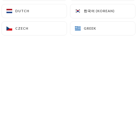
한국어 (KOREAN)
한국어 (KOREAN)
DUTCH
DUTCH
CZECH
CZECH
GREEK
GREEK
Situé en plein cœur du 16e
arrondissement, L’équipe d’IL
FARNIENTE originaire du sud de
l’Italie, vous invite à la découverte
d'
une cuisine copieuse inspirée de l’art
culinaire de la région, les recettes
« della Mamma », dans une ambiance
conviviale et chaleureuse.
La plupart de nos aliments et vins, dont
nos délicieuses
pâtes fraîches aux
truffes italiennes
sont directement