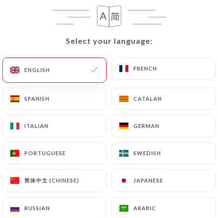
Il Farniente Paris
Select your language:
Select your language:
16
FRENCH
FRENCH
ENGLISH
ENGLISH
SPANISH
SPANISH
CATALAN
CATALAN
550 REVIEW
RESTAURANT ITALIEN
ITALIAN
ITALIAN
GERMAN
GERMAN
59 Rue Jean De La Fontaine
75016 Paris France
PORTUGUESE
PORTUGUESE
SWEDISH
SWEDISH
简体中文 (CHINESE)
简体中文 (CHINESE)
JAPANESE
JAPANESE
RUSSIAN
RUSSIAN
ARABIC
ARABIC
Who are we?