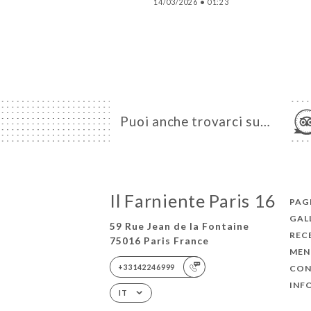
14/03/2026
•
01:23
Puoi anche trovarci su…
Il Farniente Paris 16
PAGI
GAL
59 Rue Jean de la Fontaine
REC
75016 Paris France
MEN
+33142246999
CON
INF
IT