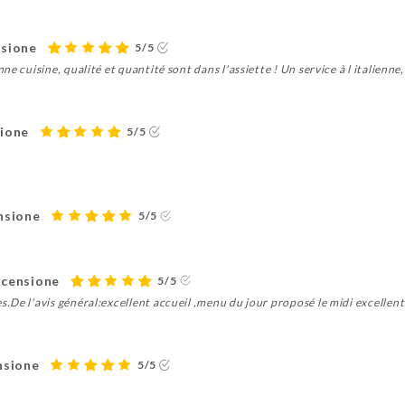
nsione
5/5
e cuisine, qualité et quantité sont dans l'assiette ! Un service à l italienne
sione
5/5
ensione
5/5
ecensione
5/5
.De l'avis général:excellent accueil ,menu du jour proposé le midi excell
nsione
5/5