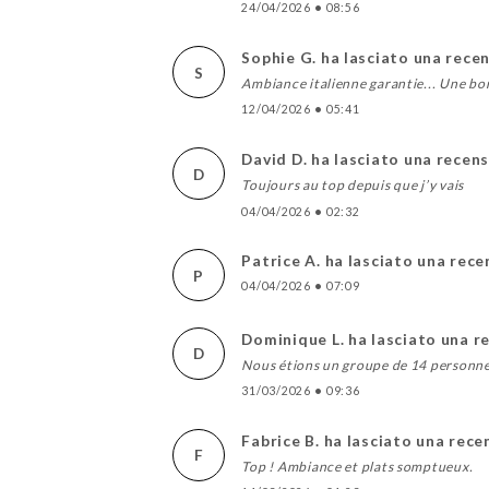
24/04/2026
•
08:56
Sophie G. ha lasciato una rece
S
Ambiance italienne garantie... Une bonn
12/04/2026
•
05:41
David D. ha lasciato una recen
D
Toujours au top depuis que j’y vais
04/04/2026
•
02:32
Patrice A. ha lasciato una rec
P
04/04/2026
•
07:09
Dominique L. ha lasciato una r
D
Nous étions un groupe de 14 personnes
31/03/2026
•
09:36
Fabrice B. ha lasciato una rece
F
Top ! Ambiance et plats somptueux.