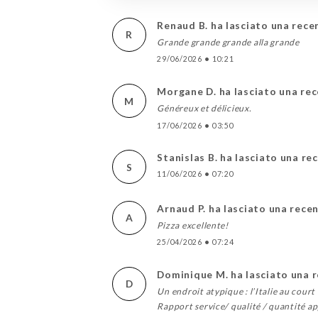
Renaud B. ha lasciato una rece
R
Grande grande grande alla grande
29/06/2026
•
10:21
Morgane D. ha lasciato una re
M
Généreux et délicieux.
17/06/2026
•
03:50
Stanislas B. ha lasciato una re
S
11/06/2026
•
07:20
Arnaud P. ha lasciato una rece
A
Pizza excellente!
25/04/2026
•
07:24
Dominique M. ha lasciato una 
D
Un endroit atypique : l’Italie au cour
Rapport service/ qualité / quantité ap