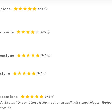
nsione
5/5
censione
4/5
censione
5/5
nsione
5/5
recensione
5/5
t du 16 eme ! Une ambiance italienne et un accueil très sympathiques. Toujour
préciés.